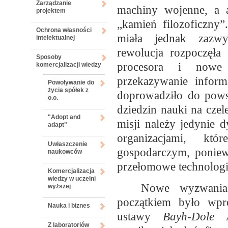
Zarządzanie
machiny wojenne, a a
projektem
„kamień filozoficzny
Ochrona własności
miała jednak zazwyc
intelektualnej
rewolucja rozpoczęła
Sposoby
procesora i nowe 
komercjalizacji wiedzy
przekazywanie inform
Powoływanie do
życia spółek z
doprowadziło do pows
o.o.
dziedzin nauki na czele
"Adopt and
misji należy jedynie 
adapt"
organizacjami, kt
Uwłaszczenie
gospodarczym, poniew
naukowców
przełomowe technologi
Komercjalizacja
wiedzy w uczelni
Nowe wyzwania
wyższej
początkiem było wp
Nauka i biznes
ustawy
Bayh-Dole 
Z laboratoriów