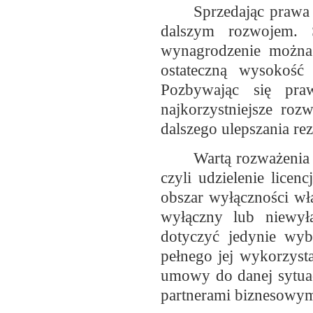
Sprzedając prawa 
dalszym rozwojem. S
wynagrodzenie można 
ostateczną wysokość
Pozbywając się pra
najkorzystniejsze ro
dalszego ulepszania rez
Wartą rozważenia 
czyli udzielenie lice
obszar wyłączności wła
wyłączny lub niewyłą
dotyczyć jedynie wyb
pełnego jej wykorzyst
umowy do danej sytuacj
partnerami biznesowym