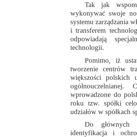
Tak jak wspomn
wykonywać swoje now
systemu zarządzania wł
i transferem technolo
odpowiadają specja
technologii.
Pomimo, iż us
tworzenie centrów tr
większości polskich 
ogólnouczelnianej.
wprowadzone do pols
roku tzw. spółki cel
udziałów w spółkach sp
Do głównych za
identyfikacja i ochr