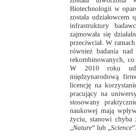
została utworzona
Biotechnologii w opa
została udziałowcem s
infrastruktury bada
zajmowała się działal
przeciwciał. W ramach
również badania nad 
rekombinowanych, co
W 2010 roku udał
międzynarodową firmę
licencję na korzystan
pracujący na uniwers
stosowany praktyczni
naukowej mają wpływ
życiu, stanowi chyba 
„
Nature
” lub „
Science
”