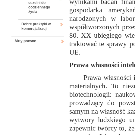
wynikami badań fina
uczelni do
codziennego
gospodarka amerykań
życia
narodzonych w labor
Dobre praktyki w
współtworzonych prze
komercjalizacji
80. XX ubiegłego wiek
Akty prawne
traktować te sprawy p
UE.
Prawa własności inte
Prawa własności i
materialnych. To nie
biotechnologii: nauk
prowadzący do powst
samym na własność każd
wytwory ludzkiego um
zapewnić twórcy to, że