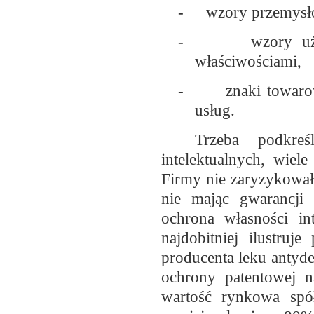
-
wzory przemysł
-
wzory uż
właściwościami,
-
znaki towar
usług.
Trzeba podkre
intelektualnych, wiel
Firmy nie zaryzykowa
nie mając gwarancji
ochrona własności in
najdobitniej ilustruj
producenta leku antyd
ochrony patentowej na
wartość rynkowa spó