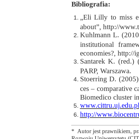
Bibliografia:
„Eli Lilly to miss e
about”, http://www.
Kuhlmann L. (2010),
institutional frame
economies?, http://ig
Santarek K. (red.) 
PARP, Warszawa.
Stoerring D. (2005),
ces – comparative c
Biomedico cluster i
www.cittru.uj.edu.p
http://www.biocent
* Autor jest prawnikiem, p
Rozwoju Uniwersytetu (CIT