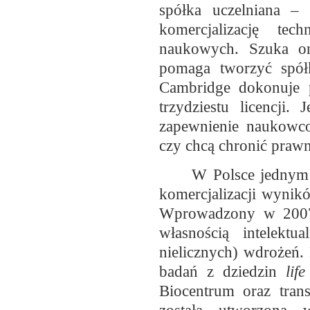
spółka uczelniana –
komercjalizację te
naukowych. Szuka on
pomaga tworzyć spół
Cambridge dokonuje p
trzydziestu licencji.
zapewnienie naukowc
czy chcą chronić prawn
W Polsce jednym 
komercjalizacji wynik
Wprowadzony w 2007 
własnością intelekt
nielicznych) wdrożeń
badań z dziedzin
lif
Biocentrum oraz trans