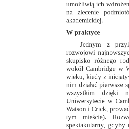
umożliwią ich wdroże
na zlecenie podmiot
akademickiej.
W praktyce
Jednym z przykł
rozwojowi najnowszych 
skupisko różnego rodz
wokół Cambridge w Wie
wieku, kiedy z inicjat
nim działać pierwsze s
wszystkim dzięki 
Uniwersytecie w Cam
Watson i Crick, prowad
tym mieście). Roz
spektakularny, gdyby 