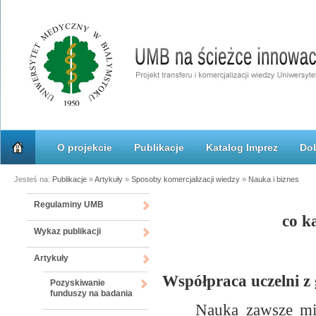
O projekcie
Publikacje
Katalog Imprez
Dob
Jesteś na:
Publikacje
»
Artykuły
»
Sposoby komercjalizacji wiedzy
»
Nauka i biznes
Regulaminy UMB
co k
Wykaz publikacji
Artykuły
Współpraca uczelni z
Pozyskiwanie
funduszy na badania
Nauka zawsze mi