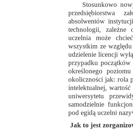
Stosunkowo nowym
przedsiębiorstwa z
absolwentów instytucj
technologii, zależne
uczelnia może chcie
wszystkim ze względu
udzielenie licencji wył
przypadku początków g
określonego poziomu 
okoliczności jak: rola
intelektualnej, wartoś
uniwersytetu przewi
samodzielnie funkcjo
pod egidą uczelni nazy
Jak to jest zorganiz