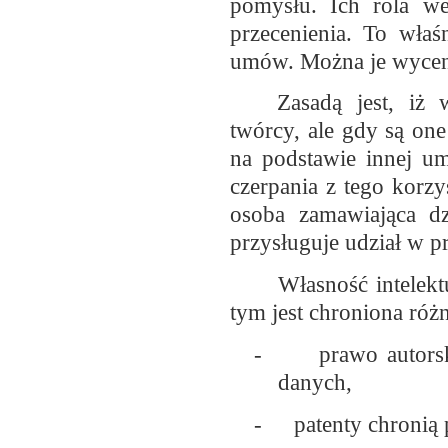
pomysłu. Ich rola w
przecenienia. To wła
umów. Można je wycenia
Zasadą jest, iż 
twórcy, ale gdy są o
na podstawie innej um
czerpania z tego korzy
osoba zamawiająca d
przysługuje udział w p
Własność intelekt
tym jest chroniona ró
-
prawo autors
danych,
-
patenty chronią